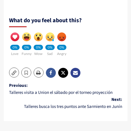
What do you feel about this?
0%
0%
0%
0%
0%
Love
Funny
Wow
Sad
Angry
Post
Previous:
Talleres visita a Union el sábado por el torneo proyección
navigation
Next:
Talleres busca los tres puntos ante Sarmiento en Junín