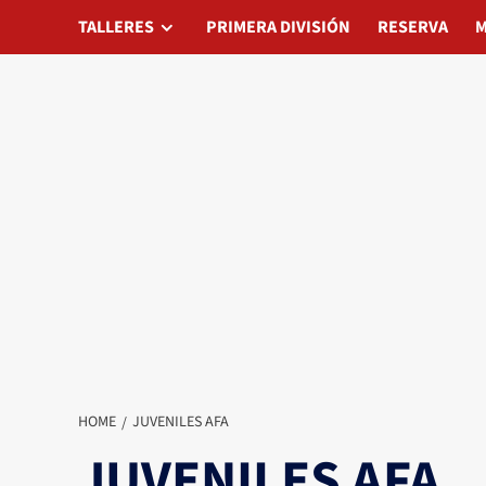
Skip
TALLERES
TALLERES
PRIMERA DIVISIÓN
PRIMERA DIVISIÓN
RESERVA
RESERVA
MATAD
M
to
content
HOME
JUVENILES AFA
JUVENILES AFA