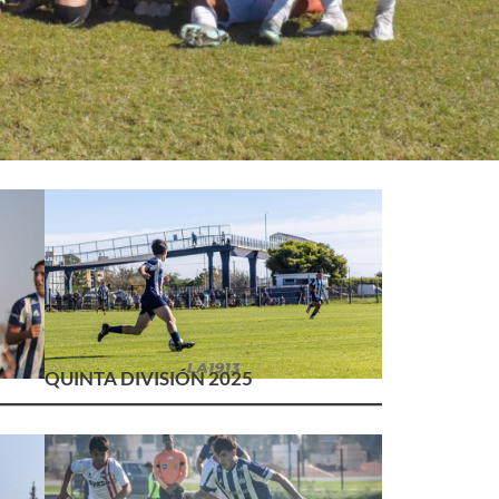
QUINTA DIVISIÓN 2025