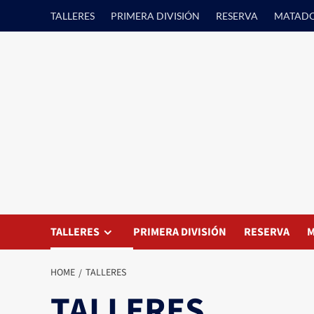
Skip
TALLERES
PRIMERA DIVISIÓN
RESERVA
MATAD
to
content
TALLERES
PRIMERA DIVISIÓN
RESERVA
M
HOME
TALLERES
TALLERES