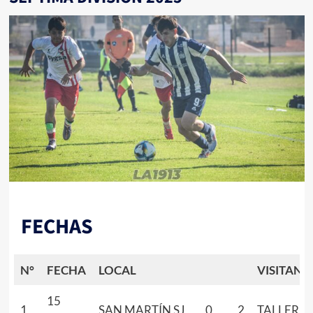
FECHAS
N°
FECHA
LOCAL
VISITANT
15
1
SAN MARTÍN SJ
0
2
TALLERES