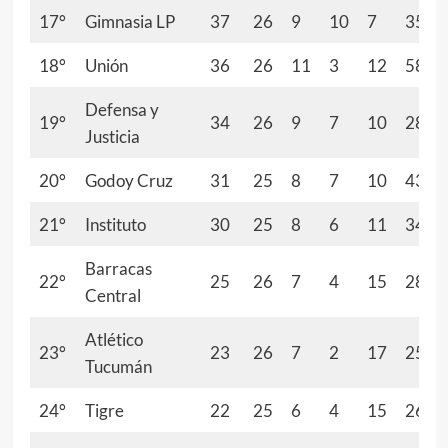
17°
Gimnasia LP
37
26
9
10
7
35
18°
Unión
36
26
11
3
12
58
Defensa y
19°
34
26
9
7
10
28
Justicia
20°
Godoy Cruz
31
25
8
7
10
43
21°
Instituto
30
25
8
6
11
34
Barracas
22°
25
26
7
4
15
28
Central
Atlético
23°
23
26
7
2
17
25
Tucumán
24°
Tigre
22
25
6
4
15
26