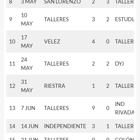
8
3 MAY
SAN LORENZO
2
3
TALLERES
10
9
TALLERES
3
2
ESTUDIA
MAY
17
10
VELEZ
4
0
TALLERES
MAY
24
11
TALLERES
2
2
DYJ
MAY
31
12
RIESTRA
1
2
TALLERES
MAY
IND
13
7 JUN
TALLERES
9
0
RIVADAV
14
14 JUN
INDEPENDIENTE
3
1
TALLERES
15
21 JUN
TALLERES
0
0
COLÓN