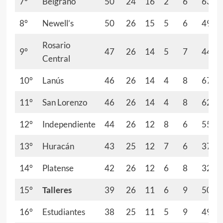
7°
Belgrano
50
24
16
2
6
63
8°
Newell’s
50
26
15
5
6
49
Rosario
9°
47
26
14
5
7
44
Central
10°
Lanús
46
26
14
4
8
67
11°
San Lorenzo
46
26
14
4
8
62
12°
Independiente
44
26
12
8
6
55
13°
Huracán
43
25
12
7
6
37
14°
Platense
42
26
12
6
8
32
15°
Talleres
39
26
11
6
9
50
16°
Estudiantes
38
25
11
5
9
49