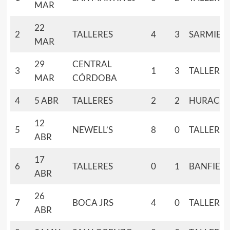
MAR
22
2
TALLERES
4
3
SARMIEN
MAR
29
CENTRAL
3
1
3
TALLERES
MAR
CÓRDOBA
4
5 ABR
TALLERES
2
2
HURACÁ
12
5
NEWELL’S
8
0
TALLERES
ABR
17
6
TALLERES
0
1
BANFIEL
ABR
26
7
BOCA JRS
4
0
TALLERES
ABR