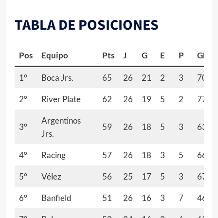
TABLA DE POSICIONES
Pos
Equipo
Pts
J
G
E
P
GF
1°
Boca Jrs.
65
26
21
2
3
70
2°
River Plate
62
26
19
5
2
77
Argentinos
3°
59
26
18
5
3
63
Jrs.
4°
Racing
57
26
18
3
5
66
5°
Vélez
56
25
17
5
3
67
6°
Banfield
51
26
16
3
7
46