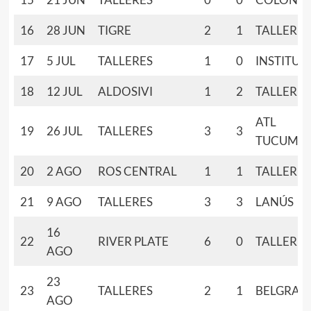
16
28 JUN
TIGRE
2
1
TALLERES
17
5 JUL
TALLERES
1
0
INSTITUT
18
12 JUL
ALDOSIVI
1
2
TALLERES
ATL
19
26 JUL
TALLERES
3
3
TUCUMÁ
20
2 AGO
ROS CENTRAL
1
1
TALLERES
21
9 AGO
TALLERES
3
3
LANÚS
16
22
RIVER PLATE
6
0
TALLERES
AGO
23
23
TALLERES
2
1
BELGRAN
AGO