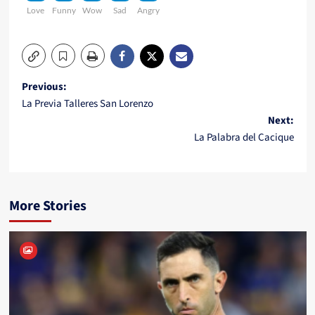
Love
Funny
Wow
Sad
Angry
Post
Previous:
La Previa Talleres San Lorenzo
navigation
Next:
La Palabra del Cacique
More Stories