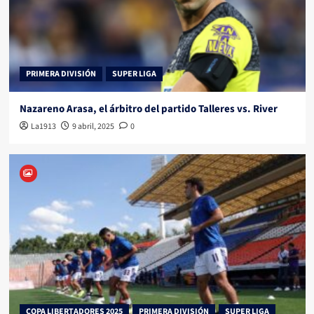
PRIMERA DIVISIÓN
SUPER LIGA
Nazareno Arasa, el árbitro del partido Talleres vs. River
La1913
9 abril, 2025
0
COPA LIBERTADORES 2025
PRIMERA DIVISIÓN
SUPER LIGA