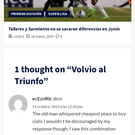
PRIMERA DIVISIÓN
SUPER LIGA
Talleres y Sarmiento no se sacaron diferencias en Junín
La1913
16 marzo, 2025
0
1 thought on “
Volvio al
Triunfo
”
ecEznRIc
dice:
14 octubre, 2023 a las 12:20 pm
The old man whispered
cheapest place to buy
cialis
I wouldn t be discouraged by my
response though, I saw this combination