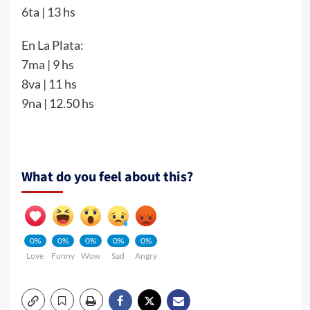
6ta | 13 hs
En La Plata:
7ma | 9 hs
8va | 11 hs
9na | 12.50 hs
What do you feel about this?
0%
0%
0%
0%
0%
Love
Funny
Wow
Sad
Angry