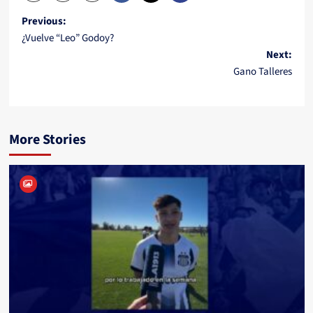
Post
Previous:
¿Vuelve “Leo” Godoy?
navigation
Next:
Gano Talleres
More Stories