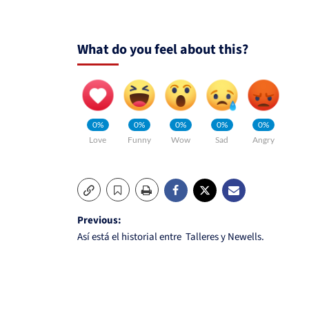
What do you feel about this?
0%
0%
0%
0%
0%
Love
Funny
Wow
Sad
Angry
Post
Previous:
Así está el historial entre Talleres y Newells.
navigation