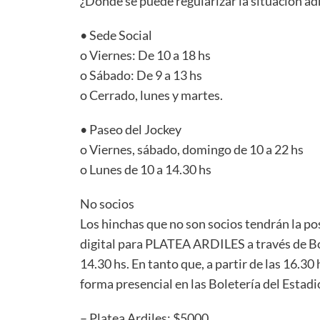
¿Dónde se puede regularizar la situación ad
• Sede Social
o Viernes: De 10 a 18 hs
o Sábado: De 9 a 13 hs
o Cerrado, lunes y martes.
• Paseo del Jockey
o Viernes, sábado, domingo de 10 a 22 hs
o Lunes de 10 a 14.30 hs
No socios
Los hinchas que no son socios tendrán la pos
digital para PLATEA ARDILES a través de Bol
14.30 hs. En tanto que, a partir de las 16.30
forma presencial en las Boletería del Estad
– Platea Ardiles: $5000