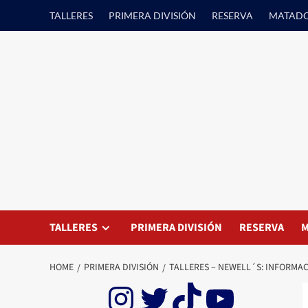
Skip
TALLERES
PRIMERA DIVISIÓN
RESERVA
MATAD
to
content
TALLERES
PRIMERA DIVISIÓN
RESERVA
M
HOME
PRIMERA DIVISIÓN
TALLERES – NEWELL´S: INFORMAC
Instagram
Twitter
TikTok
YouTu