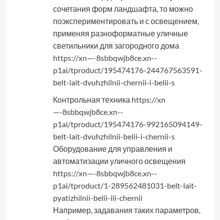
сочетания форм ландшафта, то можно
поэкспериментировать и с освещением,
применяя разноформатные уличные
светильники для загородного дома
https://xn—-8sbbqwjb8ce.xn--
p1ai/tproduct/195474176-244767563591-
belt-lait-dvuhzhilnii-chernii-i-belii-s
Контрольная техника
https://xn
—-8sbbqwjb8ce.xn--
p1ai/tproduct/195474176-992165094149-
belt-lait-dvuhzhilnii-belii-i-chernii-s
Оборудование для управления и
автоматизации уличного освещения
https://xn—-8sbbqwjb8ce.xn--
p1ai/tproduct/1-289562481031-belt-lait-
pyatizhilnii-belii-ili-chernii
Например, задавания таких параметров,