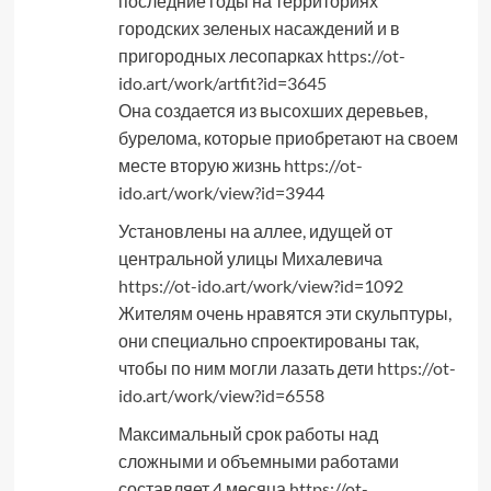
последние годы на территориях
городских зеленых насаждений и в
пригородных лесопарках
https://ot-
ido.art/work/artfit?id=3645
Она создается из высохших деревьев,
бурелома, которые приобретают на своем
месте вторую жизнь
https://ot-
ido.art/work/view?id=3944
Установлены на аллее, идущей от
центральной улицы Михалевича
https://ot-ido.art/work/view?id=1092
Жителям очень нравятся эти скульптуры,
они специально спроектированы так,
чтобы по ним могли лазать дети
https://ot-
ido.art/work/view?id=6558
Максимальный срок работы над
сложными и объемными работами
составляет 4 месяца
https://ot-