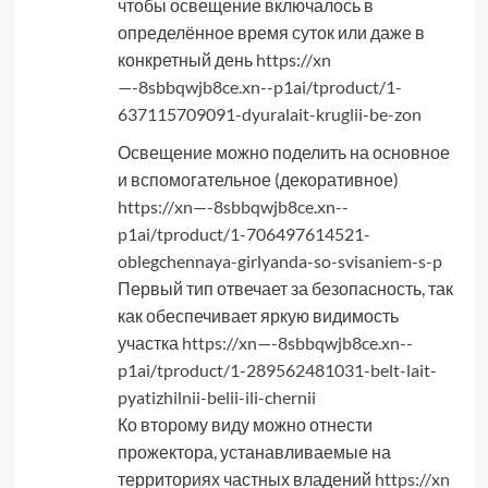
чтобы освещение включалось в
определённое время суток или даже в
конкретный день
https://xn
—-8sbbqwjb8ce.xn--p1ai/tproduct/1-
637115709091-dyuralait-kruglii-be-zon
Освещение можно поделить на основное
и вспомогательное (декоративное)
https://xn—-8sbbqwjb8ce.xn--
p1ai/tproduct/1-706497614521-
oblegchennaya-girlyanda-so-svisaniem-s-p
Первый тип отвечает за безопасность, так
как обеспечивает яркую видимость
участка
https://xn—-8sbbqwjb8ce.xn--
p1ai/tproduct/1-289562481031-belt-lait-
pyatizhilnii-belii-ili-chernii
Ко второму виду можно отнести
прожектора, устанавливаемые на
территориях частных владений
https://xn