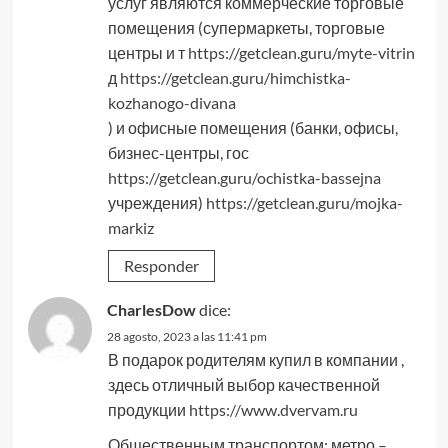
услуг являются коммерческие торговые
помещения (супермаркеты, торговые
центры и т
https://getclean.guru/myte-vitrin
д
https://getclean.guru/himchistka-
kozhanogo-divana
) и офисные помещения (банки, офисы,
бизнес-центры, гос
https://getclean.guru/ochistka-bassejna
учреждения)
https://getclean.guru/mojka-
markiz
Responder
CharlesDow
dice:
28 agosto, 2023 a las 11:41 pm
В подарок родителям купил в компании ,
здесь отличный выбор качественной
продукции
https://www.dvervam.ru
Общественным транспортом: метро –