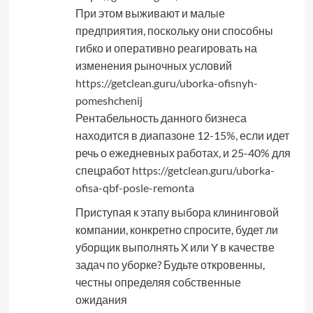
При этом выживают и малые
предприятия, поскольку они способны
гибко и оперативно реагировать на
изменения рыночных условий
https://getclean.guru/uborka-ofisnyh-
pomeshchenij
Рентабельность данного бизнеса
находится в диапазоне 12-15%, если идет
речь о ежедневных работах, и 25-40% для
спецработ
https://getclean.guru/uborka-
ofisa-qbf-posle-remonta
Приступая к этапу выбора клининговой
компании, конкретно спросите, будет ли
уборщик выполнять X или Y в качестве
задач по уборке? Будьте откровенны,
честны определяя собственные
ожидания