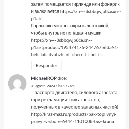
затем помещается гирлянда или фонарик
и включается
https://xn—-8sbbqwjb8ce.xn--
p1ai/
Горлышко можно закрыть ленточкой,
чтобы внутрь не попадали мушки
https://xn—-8sbbqwjb8ce.xn--
p1ai/tproduct/195474176-244767563591-
belt-lait-dvuhzhilnii-chernii-i-belii-s
Responder
MichaelROP
dice:
31 agosto, 2023 a las 3:59 am
– паспорта двигателя, силового агрегата
(при рекламации этих агрегатов,
полученных в качестве запасных частей)
http://kraz-maz.ru/products/bak-toplivnyi-
pravyi-v-sbore-6444-1101008-bez-krana