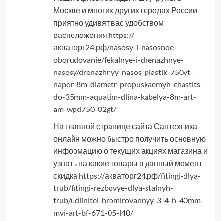
Москве и многих других городах России
приятно удивят вас удобством
расположения
https://
акваторг24.рф/nasosy-i-nasosnoe-
oborudovanie/fekalnye-i-drenazhnye-
nasosy/drenazhnyy-nasos-plastik-750vt-
napor-8m-diametr-propuskaemyh-chastits-
do-35mm-aquatim-dlina-kabelya-8m-art-
am-wpd750-02gt/
На главной странице сайта Сантехника-
онлайн можно быстро получить основную
информацию о текущих акциях магазина и
узнать на какие товары в данный момент
скидка
https://акваторг24.рф/fitingi-dlya-
trub/fitingi-rezbovye-dlya-stalnyh-
trub/udlinitel-hromirovannyy-3-4-h-40mm-
mvi-art-bf-671-05-l40/