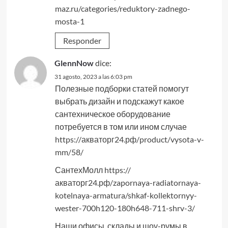
maz.ru/categories/reduktory-zadnego-
mosta-1
Responder
GlennNow
dice:
31 agosto, 2023 a las 6:03 pm
Полезные подборки статей помогут
выбрать дизайн и подскажут какое
сантехническое оборудование
потребуется в том или ином случае
https://акваторг24.рф/product/vysota-v-
mm/58/
СантехМолл
https://
акваторг24.рф/zapornaya-radiatornaya-
kotelnaya-armatura/shkaf-kollektornyy-
wester-700h120-180h648-711-shrv-3/
Наши офисы, склады и шоу-румы в