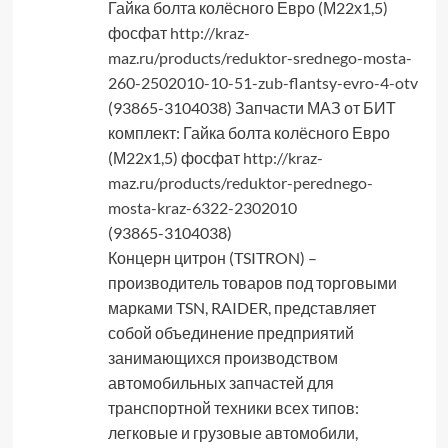
Гайка болта колёсного Евро (М22х1,5)
фосфат
http://kraz-
maz.ru/products/reduktor-srednego-mosta-
260-2502010-10-51-zub-flantsy-evro-4-otv
(93865-3104038) Запчасти МАЗ от БИТ
комплект: Гайка болта колёсного Евро
(М22х1,5) фосфат
http://kraz-
maz.ru/products/reduktor-perednego-
mosta-kraz-6322-2302010
(93865-3104038)
Концерн цитрон (TSITRON) –
производитель товаров под торговыми
марками TSN, RAIDER, представляет
собой объединение предприятий
занимающихся производством
автомобильных запчастей для
транспортной техники всех типов:
легковые и грузовые автомобили,