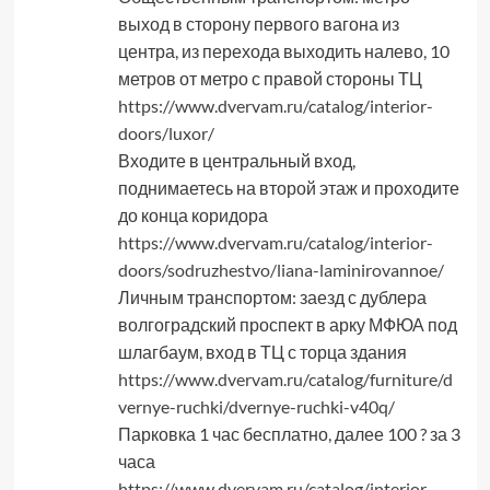
выход в сторону первого вагона из
центра, из перехода выходить налево, 10
метров от метро с правой стороны ТЦ
https://www.dvervam.ru/catalog/interior-
doors/luxor/
Входите в центральный вход,
поднимаетесь на второй этаж и проходите
до конца коридора
https://www.dvervam.ru/catalog/interior-
doors/sodruzhestvo/liana-laminirovannoe/
Личным транспортом: заезд с дублера
волгоградский проспект в арку МФЮА под
шлагбаум, вход в ТЦ с торца здания
https://www.dvervam.ru/catalog/furniture/d
vernye-ruchki/dvernye-ruchki-v40q/
Парковка 1 час бесплатно, далее 100 ? за 3
часа
https://www.dvervam.ru/catalog/interior-