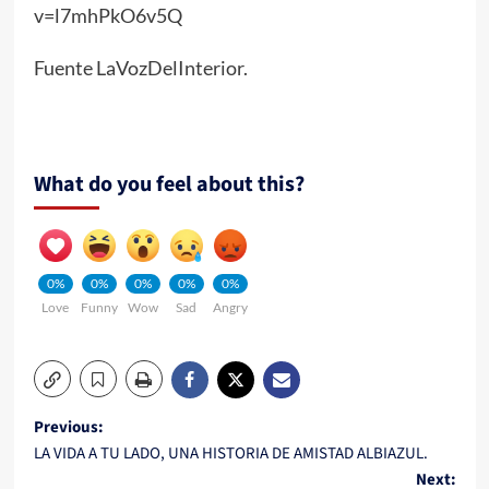
v=l7mhPkO6v5Q
Fuente LaVozDelInterior.
What do you feel about this?
0%
0%
0%
0%
0%
Love
Funny
Wow
Sad
Angry
Post
Previous:
LA VIDA A TU LADO, UNA HISTORIA DE AMISTAD ALBIAZUL.
navigation
Next: