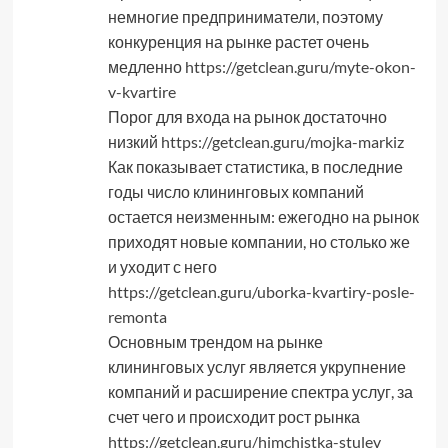
немногие предприниматели, поэтому
конкуренция на рынке растет очень
медленно
https://getclean.guru/myte-okon-
v-kvartire
Порог для входа на рынок достаточно
низкий
https://getclean.guru/mojka-markiz
Как показывает статистика, в последние
годы число клининговых компаний
остается неизменным: ежегодно на рынок
приходят новые компании, но столько же
и уходит с него
https://getclean.guru/uborka-kvartiry-posle-
remonta
Основным трендом на рынке
клининговых услуг является укрупнение
компаний и расширение спектра услуг, за
счет чего и происходит рост рынка
https://getclean.guru/himchistka-stulev