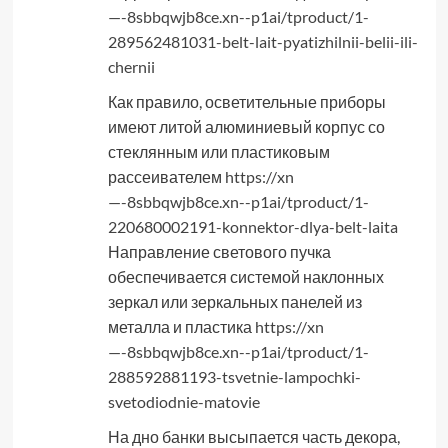
—-8sbbqwjb8ce.xn--p1ai/tproduct/1-
289562481031-belt-lait-pyatizhilnii-belii-ili-
chernii
Как правило, осветительные приборы
имеют литой алюминиевый корпус со
стеклянным или пластиковым
рассеивателем
https://xn
—-8sbbqwjb8ce.xn--p1ai/tproduct/1-
220680002191-konnektor-dlya-belt-laita
Направление светового пучка
обеспечивается системой наклонных
зеркал или зеркальных панелей из
металла и пластика
https://xn
—-8sbbqwjb8ce.xn--p1ai/tproduct/1-
288592881193-tsvetnie-lampochki-
svetodiodnie-matovie
На дно банки высыпается часть декора,