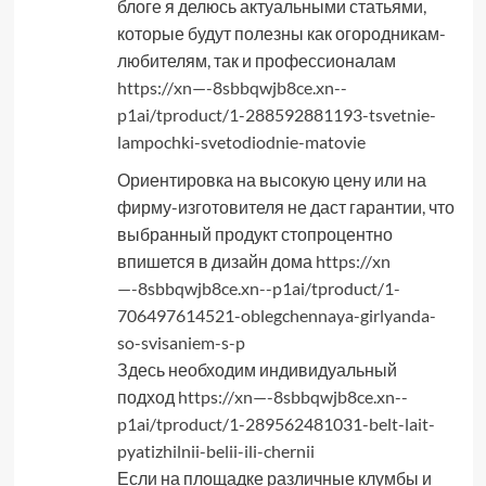
блоге я делюсь актуальными статьями,
которые будут полезны как огородникам-
любителям, так и профессионалам
https://xn—-8sbbqwjb8ce.xn--
p1ai/tproduct/1-288592881193-tsvetnie-
lampochki-svetodiodnie-matovie
Ориентировка на высокую цену или на
фирму-изготовителя не даст гарантии, что
выбранный продукт стопроцентно
впишется в дизайн дома
https://xn
—-8sbbqwjb8ce.xn--p1ai/tproduct/1-
706497614521-oblegchennaya-girlyanda-
so-svisaniem-s-p
Здесь необходим индивидуальный
подход
https://xn—-8sbbqwjb8ce.xn--
p1ai/tproduct/1-289562481031-belt-lait-
pyatizhilnii-belii-ili-chernii
Если на площадке различные клумбы и