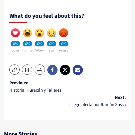
What do you feel about this?
0%
0%
0%
0%
0%
Love
Funny
Wow
Sad
Angry
Post
Previous:
Historial Huracán y Talleres
navigation
Next:
LLego oferta por Ramón Sossa
More Stories