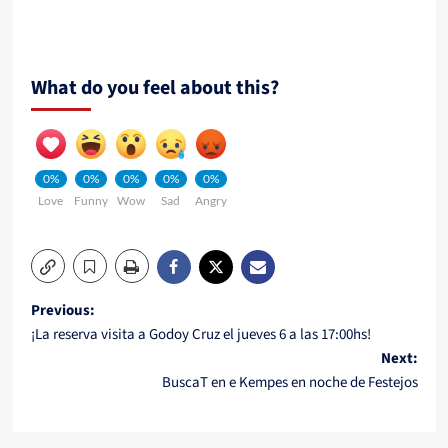
What do you feel about this?
0%
0%
0%
0%
0%
Love
Funny
Wow
Sad
Angry
Post
Previous:
¡La reserva visita a Godoy Cruz el jueves 6 a las 17:00hs!
navigation
Next:
BuscaT en e Kempes en noche de Festejos