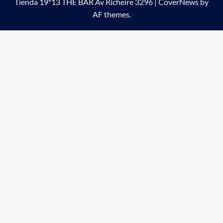
Tienda 19*13 THE BAR Av Richeire 3296
|
CoverNews
by
AF themes.