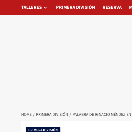
Skip
TALLERES
TALLERES
PRIMERA DIVISIÓN
PRIMERA DIVISIÓN
RESERVA
RESERVA
MATAD
M
to
content
HOME
PRIMERA DIVISIÓN
PALABRA DE IGNACIO MÉNDEZ EN
PRIMERA DIVISIÓN