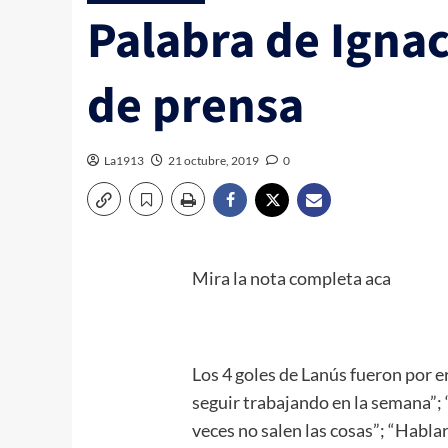
Palabra de Igna
de prensa
La1913
21 octubre, 2019
0
Mira la nota completa aca
Los 4 goles de Lanús fueron por e
seguir trabajando en la semana”;
veces no salen las cosas”; “Habla