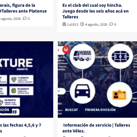
rais, figura de la
Es el club del cual soy hincha.
#Talleres ante Platense
Juego desde los seis años acá en
Talleres
4 agosto, 2026
0
La1913
4 agosto, 2026
0
ISIÓN
BUSCAT
PRIMERA DIVISIÓN
 las fechas 4,5,6 y 7
Información de servicio | Talleres
es
ante Vélez.