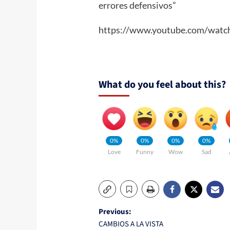
errores defensivos”
https://www.youtube.com/wat
What do you feel about this?
0%
0%
0%
0%
Love
Funny
Wow
Sad
Post
Previous:
CAMBIOS A LA VISTA