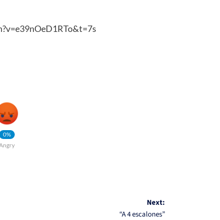
ch?v=e39nOeD1RTo&t=7s
0%
Angry
Next:
“A 4 escalones”