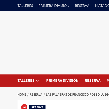
Skip
TALLERES
PRIMERA DIVISIÓN
RESERVA
MATAD
to
content
TALLERES
PRIMERA DIVISIÓN
RESERVA
M
HOME
RESERVA
LAS PALABRAS DE FRANCISCO POZZO LUEG
RESERVA