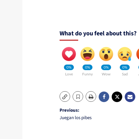
What do you feel about this?
0%
0%
0%
0%
Love
Funny
Wow
Sad
Post
Previous:
Juegan los pibes
navigation