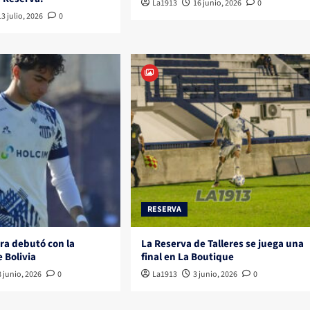
La1913
16 junio, 2026
0
13 julio, 2026
0
RESERVA
ra debutó con la
La Reserva de Talleres se juega una
e Bolivia
final en La Boutique
8 junio, 2026
0
La1913
3 junio, 2026
0