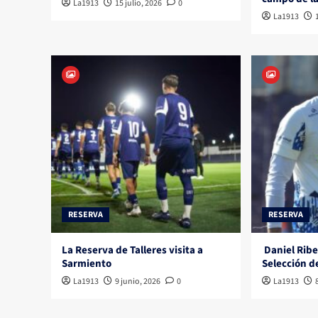
La1913
15 julio, 2026
0
La1913
RESERVA
RESERVA
La Reserva de Talleres visita a
Daniel Ribe
Sarmiento
Selección d
La1913
9 junio, 2026
0
La1913