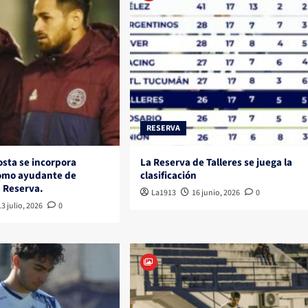
RESERVA
sta se incorpora
La Reserva de Talleres se juega la
como ayudante de
clasificación
 Reserva.
La1913
16 junio, 2026
0
13 julio, 2026
0