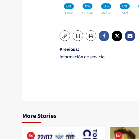
0%
0%
0%
0%
Love
Funny
Wow
Sad
Post
Previous:
Información de servicio
navigation
More Stories