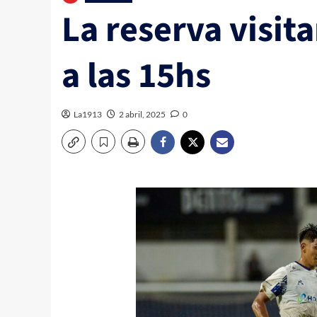
La reserva visita
a las 15hs
La1913
2 abril, 2025
0