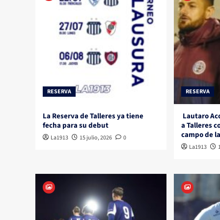
RESERVA
RESERVA
La Reserva de Talleres ya tiene
Lautaro Aco
fecha para su debut
a Talleres 
campo de la
La1913
15 julio, 2026
0
La1913