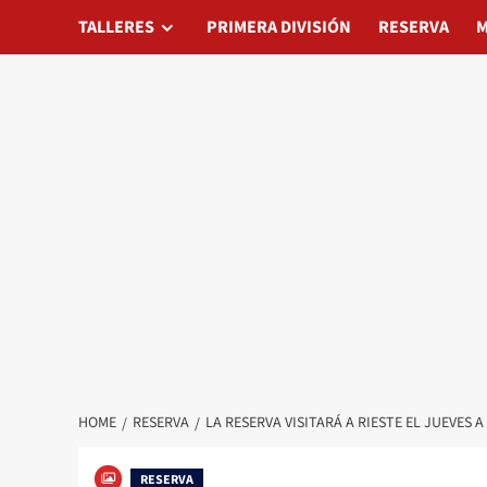
Skip
TALLERES
TALLERES
PRIMERA DIVISIÓN
PRIMERA DIVISIÓN
RESERVA
RESERVA
MATAD
M
to
content
HOME
RESERVA
LA RESERVA VISITARÁ A RIESTE EL JUEVES A
RESERVA