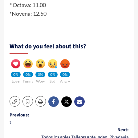
* Octava: 11.00
*Novena: 12.50
What do you feel about this?
0%
0%
0%
0%
0%
Love
Funny
Wow
Sad
Angry
Post
Previous:
t
navigation
Next:
Todos los goles Talleres ante Indep. Rivadavia