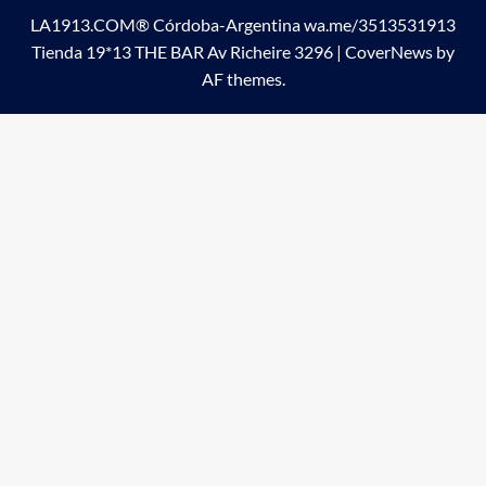
LA1913.COM® Córdoba-Argentina wa.me/3513531913
Tienda 19*13 THE BAR Av Richeire 3296
|
CoverNews
by
AF themes.