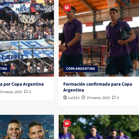
TINA
COPA ARGENTINA
a por Copa Argentina
Formación confirmada para Copa
Argentina
20 marzo, 2025
0
La1913
19 marzo, 2025
0