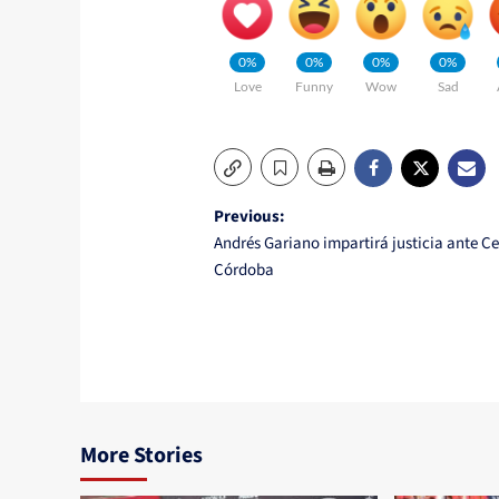
0%
0%
0%
0%
Love
Funny
Wow
Sad
Post
Previous:
Andrés Gariano impartirá justicia ante Ce
navigation
Córdoba
More Stories