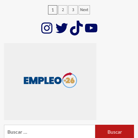
Paginación
2
3
Next
1
de
Instagram
Twitter
TikTok
YouTub
entradas
Buscar: