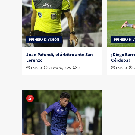
PRIMERA DIVISIÓN
PRIMERA DIV
Juan Pafundi, el árbitro ante San
¡Diego Barr
Lorenzo
Córdoba!
La1913
21 enero, 2025
0
La1913