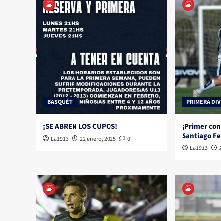
BASQUÉT
PRIMERA DIV
¡SE ABREN LOS CUPOS!
¡Primer con
Santiago F
La1913
22 enero, 2025
0
La1913