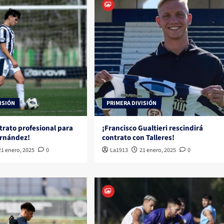
ISIÓN
PRIMERA DIVISIÓN
trato profesional para
¡Francisco Gualtieri rescindirá
ernández!
contrato con Talleres!
21 enero, 2025
0
La1913
21 enero, 2025
0