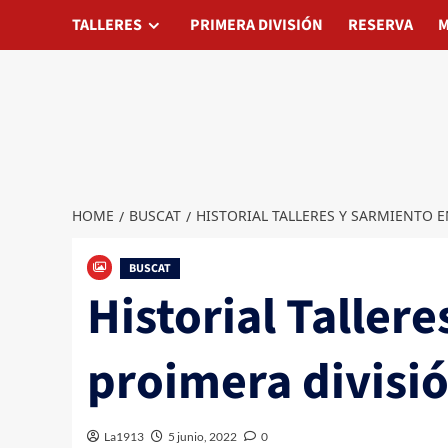
Skip
TALLERES
TALLERES
PRIMERA DIVISIÓN
PRIMERA DIVISIÓN
RESERVA
RESERVA
MATAD
M
to
content
HOME
BUSCAT
HISTORIAL TALLERES Y SARMIENTO 
BUSCAT
Historial Taller
proimera divisi
La1913
5 junio, 2022
0