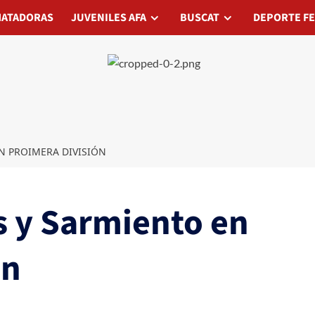
ORAS
ATADORAS
JUVENILES AFA
JUVENILES AFA
BUSCAT
DEPORTE FEDERADO
BUSCAT
DEPORTE F
EN PROIMERA DIVISIÓN
es y Sarmiento en
ón