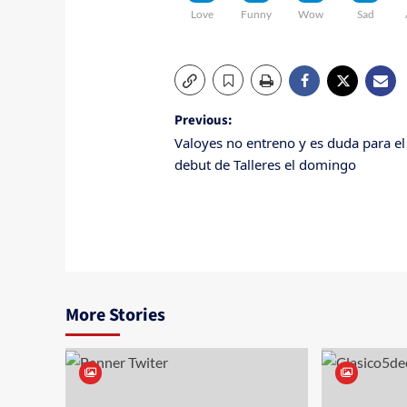
Love
Funny
Wow
Sad
Post
Previous:
Valoyes no entreno y es duda para el
navigation
debut de Talleres el domingo
More Stories