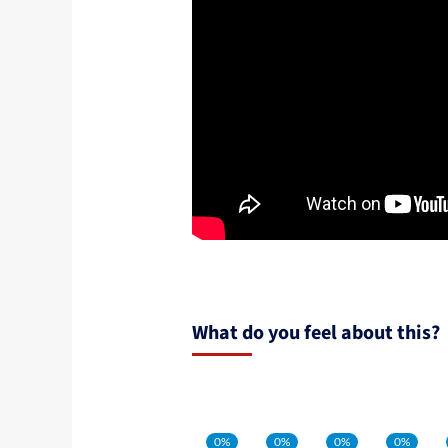
What do you feel about this?
0%
0%
0%
0%