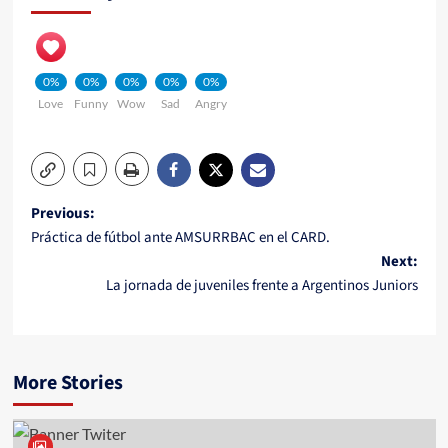
0%
0%
0%
0%
0%
Love
Funny
Wow
Sad
Angry
Post
Previous:
Práctica de fútbol ante AMSURRBAC en el CARD.
navigation
Next:
La jornada de juveniles frente a Argentinos Juniors
More Stories