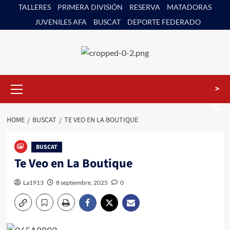
Skip
TALLERES
PRIMERA DIVISIÓN
RESERVA
MATADORAS
to
JUVENILES AFA
BUSCAT
DEPORTE FEDERADO
content
Primary
>
Menu
HOME
BUSCAT
TE VEO EN LA BOUTIQUE
BUSCAT
Te Veo en La Boutique
La1913
8 septiembre, 2025
0