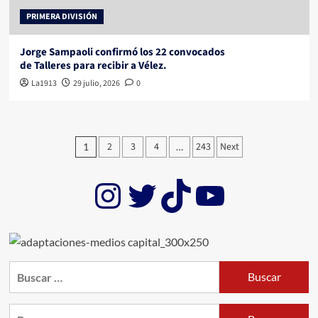
PRIMERA DIVISIÓN
Jorge Sampaoli confirmó los 22 convocados
de Talleres para recibir a Vélez.
La1913
29 julio, 2026
0
Paginación
2
3
4
243
Next
1
…
de
Instagram
Twitter
TikTok
YouTub
entradas
Buscar:
Buscar: