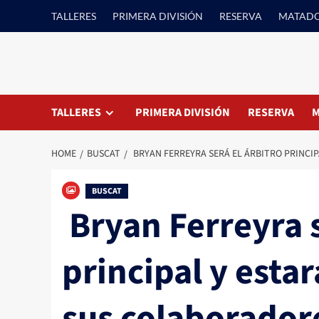
Skip
TALLERES
PRIMERA DIVISIÓN
RESERVA
MATAD
to
content
TALLERES
PRIMERA DIVISIÓN
RESERVA
M
HOME
BUSCAT
BRYAN FERREYRA SERÁ EL ÁRBITRO PRINCI
BUSCAT
Bryan Ferreyra s
principal y est
sus colaborador