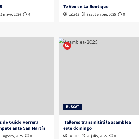
5
Te Veo en La Boutique
21 mayo, 2026
0
La1913
8 septiembre, 2025
0
BUSCAT
s de Guido Herrera
Talleres transmitirá la asamblea
mpate ante San Martín
este domingo
19 agosto, 2025
0
La1913
26 julio, 2025
0