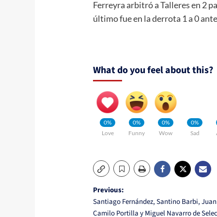
Ferreyra arbitró a Talleres en 2 p
último fue en la derrota 1 a 0 ant
What do you feel about this?
0%
0%
0%
0%
Love
Funny
Wow
Sad
Post
Previous:
Santiago Fernández, Santino Barbi, Juan
navigation
Camilo Portilla y Miguel Navarro de Sele