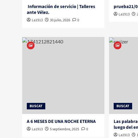
Información de servicio | Talleres
prueba21/0
ante Vélez.
La1913
La1913
30 julio, 2026
0
BUSCAT
BUSCAT
A 6 MESES DE UNA NOCHE ETERNA
Las palabra
luego del e
La1913
5 septiembre, 2025
0
La1913