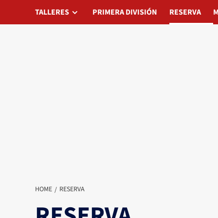
Skip
TALLERES
TALLERES
PRIMERA DIVISIÓN
PRIMERA DIVISIÓN
RESERVA
RESERVA
MATAD
M
to
content
HOME
RESERVA
RESERVA