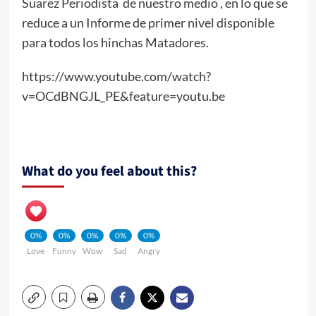
Suarez Periodista de nuestro medio , en lo que se
reduce a un Informe de primer nivel disponible
para todos los hinchas Matadores.
https://www.youtube.com/watch?
v=OCdBNGJL_PE&feature=youtu.be
What do you feel about this?
0%
0%
0%
0%
0%
Love
Funny
Wow
Sad
Angry