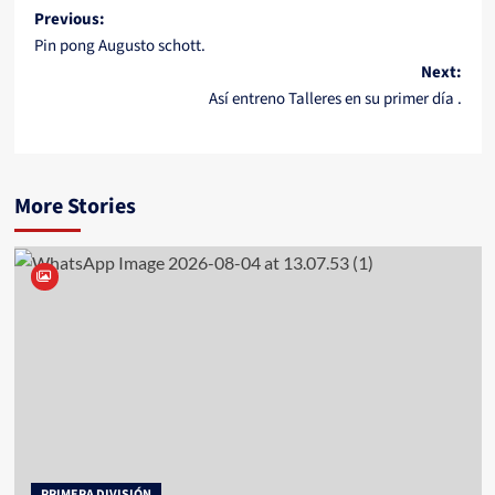
Post
Previous:
Pin pong Augusto schott.
navigation
Next:
Así entreno Talleres en su primer día .
More Stories
PRIMERA DIVISIÓN