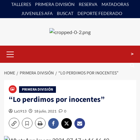
Skip
TALLERES
PRIMERA DIVISIÓN
RESERVA
MATADORAS
to
JUVENILES AFA
BUSCAT
DEPORTE FEDERADO
content
Primary
>
Menu
HOME
PRIMERA DIVISIÓN
“LO PERDIMOS POR INOCENTES”
PRIMERA DIVISIÓN
“Lo perdimos por inocentes”
La1913
18 julio, 2021
0