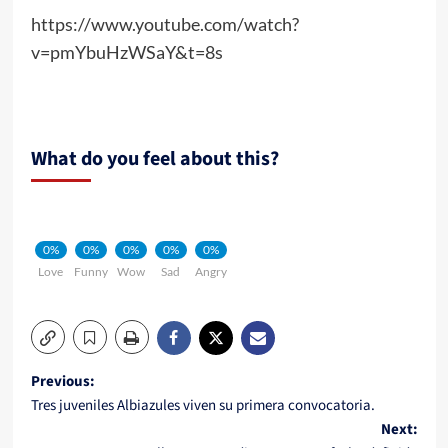
https://www.youtube.com/watch?
v=pmYbuHzWSaY&t=8s
What do you feel about this?
0%
0%
0%
0%
0%
Love
Funny
Wow
Sad
Angry
Post
Previous:
Tres juveniles Albiazules viven su primera convocatoria.
navigation
Next: