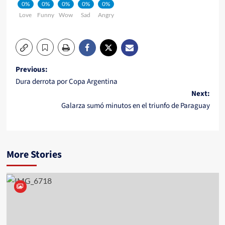
0%
0%
0%
0%
0%
Love
Funny
Wow
Sad
Angry
Post
Previous:
Dura derrota por Copa Argentina
navigation
Next:
Galarza sumó minutos en el triunfo de Paraguay
More Stories