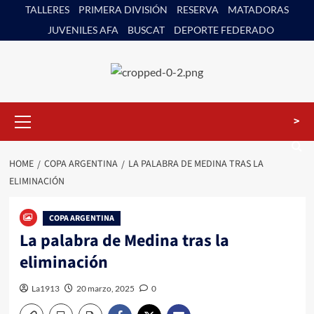
Skip
TALLERES
PRIMERA DIVISIÓN
RESERVA
MATADORAS
to
JUVENILES AFA
BUSCAT
DEPORTE FEDERADO
content
Primary
>
Menu
HOME
COPA ARGENTINA
LA PALABRA DE MEDINA TRAS LA
ELIMINACIÓN
COPA ARGENTINA
La palabra de Medina tras la
eliminación
La1913
20 marzo, 2025
0