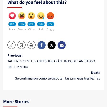
What do you feel about this?
0%
0%
0%
0%
0%
Love
Funny
Wow
Sad
Angry
Post
Previous:
TALLERES Y ESTUDIANTES JUGARÁN UN DOBLE AMISTOSO
navigation
EN EL PREDIO
Next:
Se confirmaron cómo se disputan las primeras tres fechas
More Stories