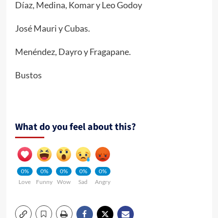
Díaz, Medina, Komar y Leo Godoy
José Mauri y Cubas.
Menéndez, Dayro y Fragapane.
Bustos
What do you feel about this?
0%
0%
0%
0%
0%
Love
Funny
Wow
Sad
Angry