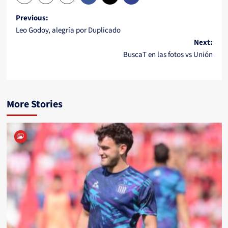
Post
Previous:
Leo Godoy, alegría por Duplicado
navigation
Next:
BuscaT en las fotos vs Unión
More Stories