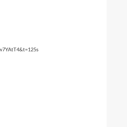
Tw7YAtT4&t=125s