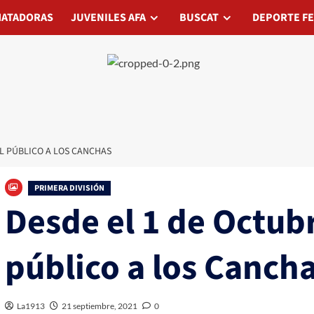
ORAS
ATADORAS
JUVENILES AFA
JUVENILES AFA
BUSCAT
DEPORTE FEDERADO
BUSCAT
DEPORTE F
EL PÚBLICO A LOS CANCHAS
be
PRIMERA DIVISIÓN
Desde el 1 de Octubr
público a los Canch
La1913
21 septiembre, 2021
0