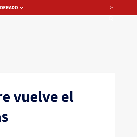
>
EDERADO
e vuelve el
as