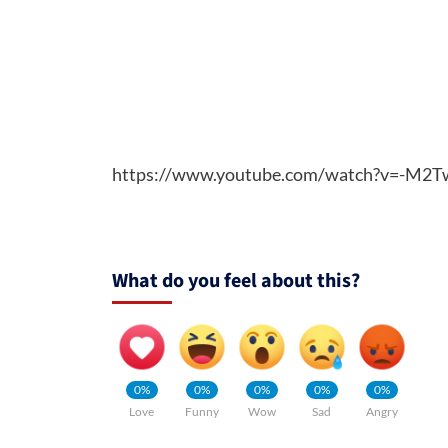
https://www.youtube.com/watch?v=-M2
What do you feel about this?
0%
0%
0%
0%
0%
Love
Funny
Wow
Sad
Angry