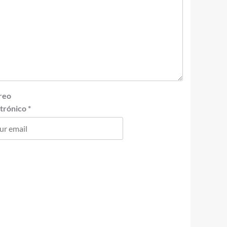
reo
ctrónico
*