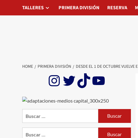
Skip
TALLERES
TALLERES
PRIMERA DIVISIÓN
PRIMERA DIVISIÓN
RESERVA
RESERVA
MATAD
M
to
content
HOME
PRIMERA DIVISIÓN
DESDE EL 1 DE OCTUBRE VUELVE 
Instagram
Twitter
TikTok
YouTu
Buscar:
Buscar: