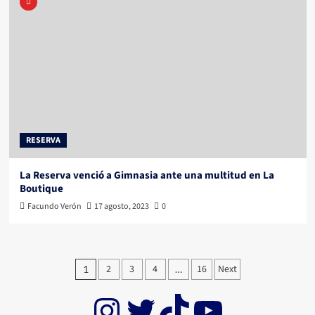
RESERVA
La Reserva venció a Gimnasia ante una multitud en La
Boutique
Facundo Verón
17 agosto, 2023
0
Paginación
2
3
4
16
Next
1
…
de
Instagram
Twitter
TikTok
YouTub