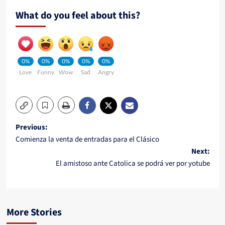
What do you feel about this?
0%
0%
0%
0%
0%
Love
Funny
Wow
Sad
Angry
Post
Previous:
Comienza la venta de entradas para el Clásico
navigation
Next:
El amistoso ante Catolica se podrá ver por yotube
More Stories