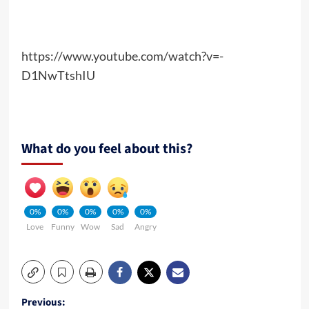
https://www.youtube.com/watch?v=-
D1NwTtshIU
What do you feel about this?
0%
0%
0%
0%
0%
Love
Funny
Wow
Sad
Angry
Post
Previous: