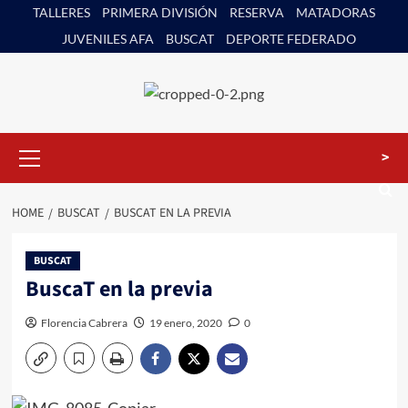
Skip
TALLERES
PRIMERA DIVISIÓN
RESERVA
MATADORAS
to
JUVENILES AFA
BUSCAT
DEPORTE FEDERADO
content
Primary
>
Menu
HOME
BUSCAT
BUSCAT EN LA PREVIA
BUSCAT
BuscaT en la previa
Florencia Cabrera
19 enero, 2020
0